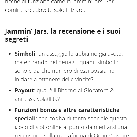
ricche di funzione come la Jammin’ Jars. Per
cominciare, dovete solo iniziare.
Jammin’ Jars, la recensione e i suoi
segreti
Simboli
: un assaggio lo abbiamo già avuto,
ma entrando nei dettagli, quanti simboli ci
sono e da che numero di essi possiamo
iniziare a ottenere delle vincite?
Payout
: qual è il Ritorno al Giocatore &
annessa volatilità?
Funzioni bonus e altre caratteristiche
speciali
: che cos’ha di tanto speciale questo
gioco di slot online al punto da meritarsi una
recensione sulla piattaforma di OnlineCasino?