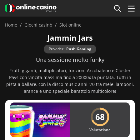
Home
Giochi casinò
Slot online
Jammin Jars
Provider :
Push Gaming
Una sessione molto funky
Frutti giganti, moltiplicatori, funzioni Arcobaleno e Cluster
Pays con vincita massima fino a 20000x la puntata. Tutti in
pista a ballare, con la disco music anni '70 tra mele, lamponi,
arance e uno speciale barattolo multicolore!
68
Valutazione