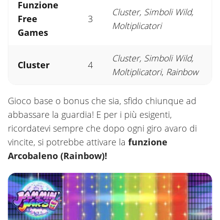
Funzione
Cluster, Simboli Wild,
Free
3
Moltiplicatori
Games
Cluster, Simboli Wild,
Cluster
4
Moltiplicatori
,
Rainbow
Gioco base o bonus che sia, sfido chiunque ad
abbassare la guardia! E per i più esigenti,
ricordatevi sempre che dopo ogni giro avaro di
vincite, si potrebbe attivare la
funzione
Arcobaleno (Rainbow)!