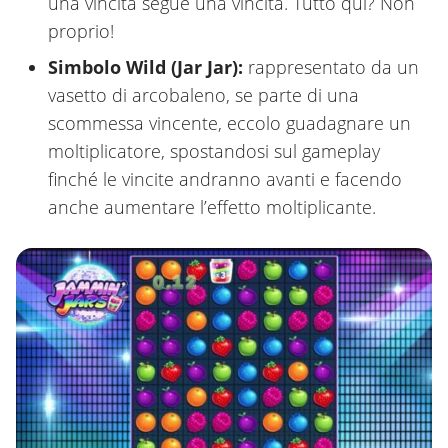
una vincita segue una vincita. Tutto qui? Non
proprio!
Simbolo Wild (Jar Jar):
rappresentato da un
vasetto di arcobaleno, se parte di una
scommessa vincente, eccolo guadagnare un
moltiplicatore, spostandosi sul gameplay
finché le vincite andranno avanti e facendo
anche aumentare l’effetto moltiplicante.