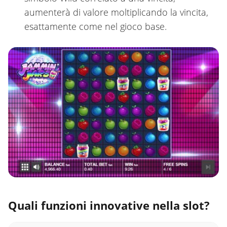
aumenterà di valore moltiplicando la vincita,
esattamente come nel gioco base.
Quali funzioni innovative nella slot?