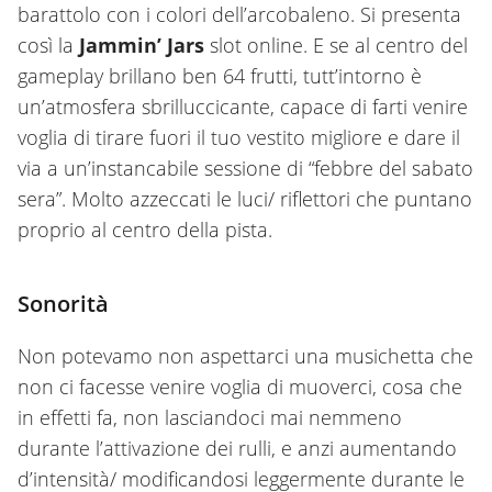
barattolo con i colori dell’arcobaleno. Si presenta
così la
Jammin’ Jars
slot online. E se al centro del
gameplay brillano ben 64 frutti, tutt’intorno è
un’atmosfera sbrilluccicante, capace di farti venire
voglia di tirare fuori il tuo vestito migliore e dare il
via a un’instancabile sessione di “febbre del sabato
sera”. Molto azzeccati le luci/ riflettori che puntano
proprio al centro della pista.
Sonorità
Non potevamo non aspettarci una musichetta che
non ci facesse venire voglia di muoverci, cosa che
in effetti fa, non lasciandoci mai nemmeno
durante l’attivazione dei rulli, e anzi aumentando
d’intensità/ modificandosi leggermente durante le