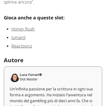
spinna ancora”.
Gioca anche a queste slot
:
Honey Rush
Jumanji
Reactoonz
Autore
Luca Ferrari
Slot Master
Un’infinita passione per la scrittura in ogni sua
forma e argomento. Ha iniziato l’avventura nel
mondo del gambling più di dieci anni fa. Che si