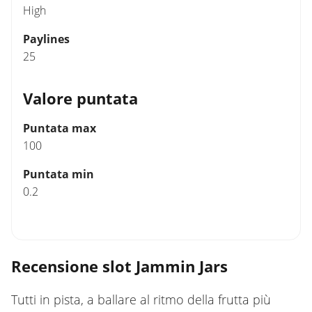
High
Paylines
25
Valore puntata
Puntata max
100
Puntata min
0.2
Recensione slot Jammin Jars
Tutti in pista, a ballare al ritmo della frutta più