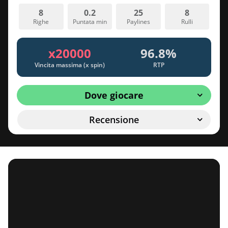
8
0.2
25
8
Righe
Puntata min
Paylines
Rulli
x20000
96.8%
Vincita massima (x spin)
RTP
Dove giocare
Recensione