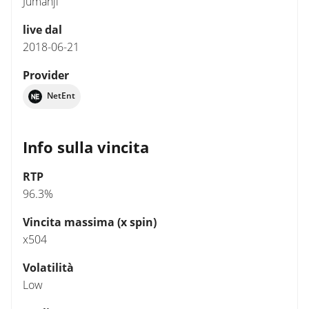
Jumanji
live dal
2018-06-21
Provider
NetEnt
Info sulla vincita
RTP
96.3%
Vincita massima (x spin)
x504
Volatilità
Low