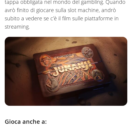
tappa obbligata nel mondo del gambling. Quando
avrò finito di giocare sulla slot machine, andrò
subito a vedere se c’è il film sulle piattaforme in
streaming.
Gioca anche a: