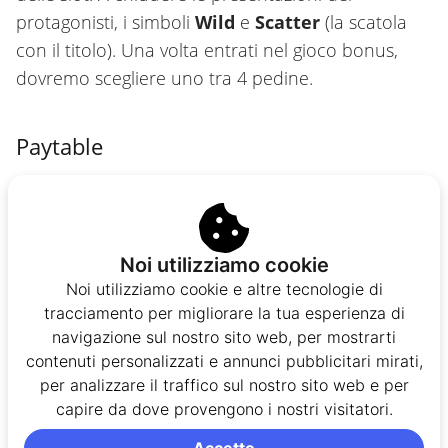
protagonisti, i simboli
Wild
e
Scatter
(la scatola
con il titolo). Una volta entrati nel gioco bonus,
dovremo scegliere uno tra 4 pedine.
Paytable
Noi utilizziamo cookie
Noi utilizziamo cookie e altre tecnologie di
tracciamento per migliorare la tua esperienza di
navigazione sul nostro sito web, per mostrarti
contenuti personalizzati e annunci pubblicitari mirati,
per analizzare il traffico sul nostro sito web e per
capire da dove provengono i nostri visitatori.