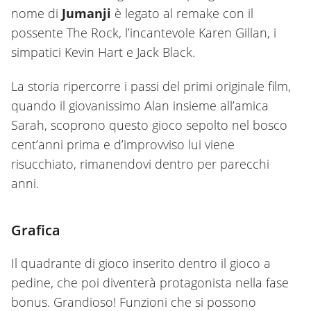
nome di
Jumanji
è legato al remake con il
possente The Rock, l’incantevole Karen Gillan, i
simpatici Kevin Hart e Jack Black.
La storia ripercorre i passi del primi originale film,
quando il giovanissimo Alan insieme all’amica
Sarah, scoprono questo gioco sepolto nel bosco
cent’anni prima e d’improvviso lui viene
risucchiato, rimanendovi dentro per parecchi
anni.
Grafica
Il quadrante di gioco inserito dentro il gioco a
pedine, che poi diventerà protagonista nella fase
bonus. Grandioso! Funzioni che si possono