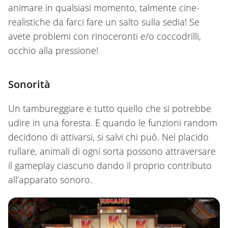
animare in qualsiasi momento, talmente cine-
realistiche da farci fare un salto sulla sedia! Se
avete problemi con rinoceronti e/o coccodrilli,
occhio alla pressione!
Sonorità
Un tambureggiare e tutto quello che si potrebbe
udire in una foresta. E quando le funzioni random
decidono di attivarsi, si salvi chi può. Nel placido
rullare, animali di ogni sorta possono attraversare
il gameplay ciascuno dando il proprio contributo
all’apparato sonoro.