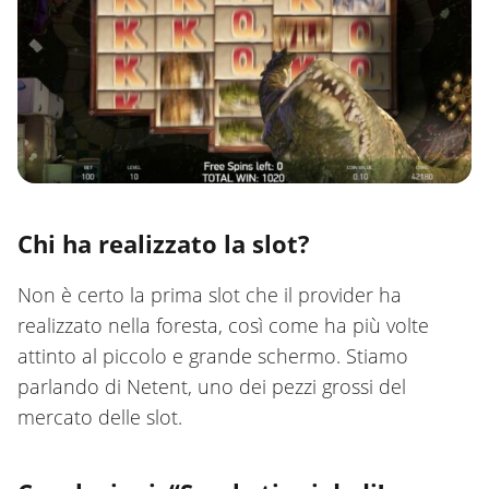
Chi ha realizzato la slot?
Non è certo la prima slot che il provider ha
realizzato nella foresta, così come ha più volte
attinto al piccolo e grande schermo. Stiamo
parlando di Netent, uno dei pezzi grossi del
mercato delle slot.