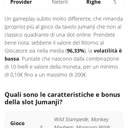
Provider
Netent
Righe
5
Un gameplay subito molto differente, che rimanda
(proprio) più al gioco da tavolo Jumanji che non al
classico quadrante di una slot online. Prendete
bene nota: sebbene il valore del Ritorno al
Giocatore sia nella media (
96,33%
), la
volatilità è
bassa
. Puntate che nascono dalla combinazione
di 10 livelli e valore della moneta, per un minimo
di 0,10€ fino a un massimo di 200€.
Quali sono le caratteristiche e bonus
della slot Jumanji?
Wild Stampede, Monkey
Gioco
4
Mayhem, Monsoon Wilds,