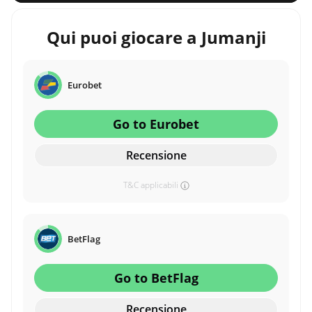
dal tavolo verde a veri e propri giochi a quiz, con l’aggiunta
di tante offerte promozionali. La possibilità di scaricare una
Qui puoi giocare a Jumanji
app specifica, semplifica (non poco) l’accesso da mobile.|
Si
applicano termini e condizioni.
Eurobet
Go to Eurobet
Recensione
T&C applicabili
BetFlag
Go to BetFlag
Recensione