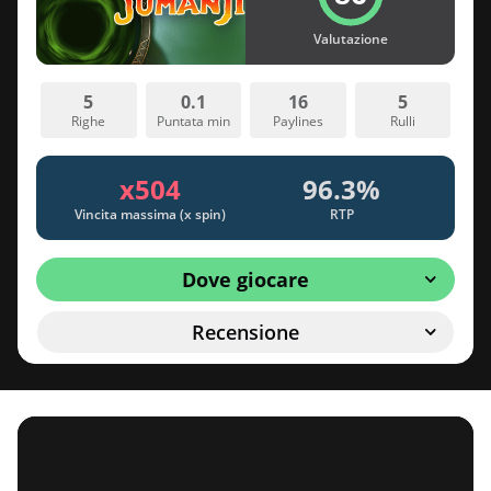
Valutazione
5
0.1
16
5
Righe
Puntata min
Paylines
Rulli
x504
96.3%
Vincita massima (x spin)
RTP
Dove giocare
Recensione