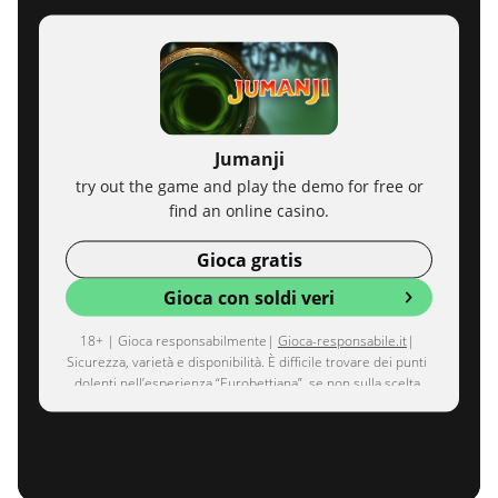
Jumanji
try out the game and play the demo for free or
find an online casino.
Gioca gratis
Gioca con soldi veri
18+ | Gioca responsabilmente|
Gioca-responsabile.it
|
Sicurezza, varietà e disponibilità. È difficile trovare dei punti
dolenti nell’esperienza “Eurobettiana”, se non sulla scelta
dei giochi, che alla fine è puramente soggettiva. Allo stesso
tempo però, chiunque vi si registri, troverà un ambiente
sicuro e molto ricco potendo spaziare sul meglio
dell’offerta ludica contemporanea, attingendo anche
all'interazione con croupier professionisti capaci di passare