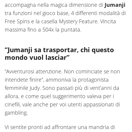
accompagna nella magica dimensione di
Jumanji
tra funzioni nel gioco base, 4 differenti modalità di
Free Spins e la casella Mystery Feature. Vincita
massima fino a 504x la puntata.
“Jumanji sa trasportar, chi questo
mondo vuol lasciar”
“Avventurosi attenzione. Non cominciate se non
intendete finire”, ammoniva la protagonista
femminile Judy. Sono passati più di vent’anni da
allora, e come quel suggerimento valeva per i
cinefili, vale anche per voi utenti appassionati di
gambling.
Vi sentite pronti ad affrontare una mandria di