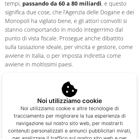
tempi,
passando da 60 a 80 miliardi
, e questo
significa due cose, che l’Agenzia delle Dogane e dei
Monopoli ha vigilato bene, e gli attori coinvolti si
stanno comportando in modo integerrimo dal
punto di vista fiscale. Prosegue anche dibattito
sulla tassazione ideale, per vincita e gestore, come
avviene in Italia, o per imposta indiretta come
avviene in moltissimi paesi.
Autore
Noi utilizziamo cookie
Luca Ferrari
Slot Master
Noi utilizziamo cookie e altre tecnologie di
tracciamento per migliorare la tua esperienza di
Un’infinita passione per la scrittura in ogni sua
navigazione sul nostro sito web, per mostrarti
forma e argomento. Ha iniziato l’avventura nel
contenuti personalizzati e annunci pubblicitari mirati,
mondo del gambling più di dieci anni fa. Che si
per analizzare il traffico sul nostro sito web e per