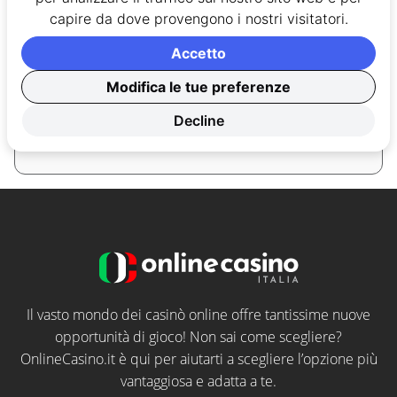
tratti di una slot o un casinò, ogni recensione è
capire da dove provengono i nostri visitatori.
una sfida da “vincere” sui binari dell’italiano più
Accetto
impeccabile, informazioni precise e originali
riferimenti culturali. Nel tempo libero
Modifica le tue preferenze
programma viaggi insieme ai grandi amori della
Decline
sua vita: sua moglie e suo figlio.
Il vasto mondo dei casinò online offre tantissime nuove
opportunità di gioco! Non sai come scegliere?
OnlineCasino.it è qui per aiutarti a scegliere l’opzione più
vantaggiosa e adatta a te.