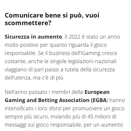
Comunicare bene si può, vuoi
scommettere?
Sicurezza in aumento
. Il 2022 è stato un anno
molto positivo per quanto riguarda il gioco
responsabile. Se il business dell’iGaming cresce
costante, anche le singole legislazioni nazionali
viaggiano di pari passo a tutela della sicurezza
dell’utenza, ma c’è di più
Nell’anno passato i membri della
European
Gaming and Betting Association (EGBA
) hanno
intensificato i loro sforzi per promuovere un gioco
sempre più sicuro, inviando più di 45 milioni di
messaggi sul gioco responsabile, per un aumento