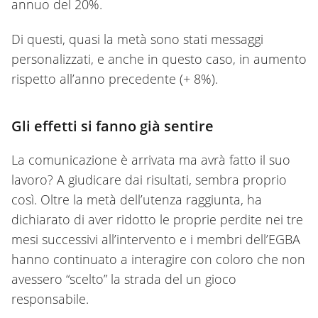
annuo del 20%.
Di questi, quasi la metà sono stati messaggi
personalizzati, e anche in questo caso, in aumento
rispetto all’anno precedente (+ 8%).
Gli effetti si fanno già sentire
La comunicazione è arrivata ma avrà fatto il suo
lavoro? A giudicare dai risultati, sembra proprio
così. Oltre la metà dell’utenza raggiunta, ha
dichiarato di aver ridotto le proprie perdite nei tre
mesi successivi all’intervento e i membri dell’EGBA
hanno continuato a interagire con coloro che non
avessero “scelto” la strada del un gioco
responsabile.