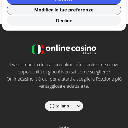
sua vita: sua moglie e suo figlio.
Modifica le tue preferenze
Decline
Il vasto mondo dei casinò online offre tantissime nuove
opportunità di gioco! Non sai come scegliere?
OnlineCasino.it è qui per aiutarti a scegliere l’opzione più
vantaggiosa e adatta a te.
Italiano