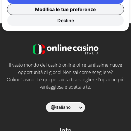
sua vita: sua moglie e suo figlio.
Modifica le tue preferenze
Decline
Il vasto mondo dei casinò online offre tantissime nuove
opportunità di gioco! Non sai come scegliere?
OnlineCasino.it è qui per aiutarti a scegliere l’opzione più
vantaggiosa e adatta a te.
Italiano
Info