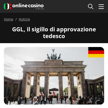
Home
Notizie
GGL, il sigillo di approvazione
tedesco