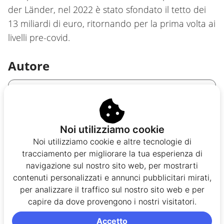
der Länder, nel 2022 è stato sfondato il tetto dei
13 miliardi di euro, ritornando per la prima volta ai
livelli pre-covid.
Autore
Luca Ferrari
Slot Master
Un’infinita passione per la scrittura in ogni sua
Noi utilizziamo cookie
forma e argomento. Ha iniziato l’avventura nel
Noi utilizziamo cookie e altre tecnologie di
mondo del gambling più di dieci anni fa. Che si
tracciamento per migliorare la tua esperienza di
tratti di una slot o un casinò, ogni recensione è
navigazione sul nostro sito web, per mostrarti
una sfida da “vincere” sui binari dell’italiano più
contenuti personalizzati e annunci pubblicitari mirati,
impeccabile, informazioni precise e originali
per analizzare il traffico sul nostro sito web e per
capire da dove provengono i nostri visitatori.
riferimenti culturali. Nel tempo libero
programma viaggi insieme ai grandi amori della
Accetto