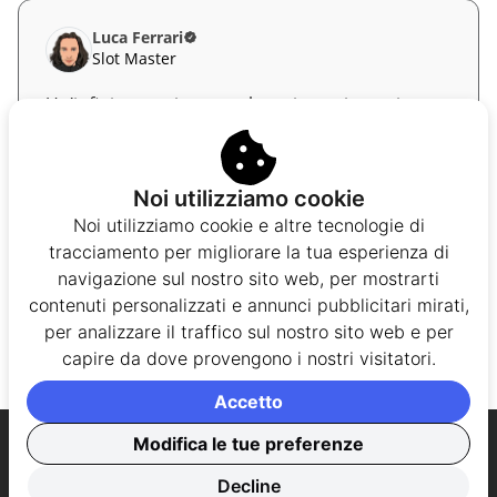
Luca Ferrari
Slot Master
Un’infinita passione per la scrittura in ogni sua
forma e argomento. Ha iniziato l’avventura nel
mondo del gambling più di dieci anni fa. Che si
tratti di una slot o un casinò, ogni recensione è
Noi utilizziamo cookie
una sfida da “vincere” sui binari dell’italiano più
Noi utilizziamo cookie e altre tecnologie di
impeccabile, informazioni precise e originali
tracciamento per migliorare la tua esperienza di
riferimenti culturali. Nel tempo libero
navigazione sul nostro sito web, per mostrarti
programma viaggi insieme ai grandi amori della
contenuti personalizzati e annunci pubblicitari mirati,
sua vita: sua moglie e suo figlio.
per analizzare il traffico sul nostro sito web e per
capire da dove provengono i nostri visitatori.
Accetto
Modifica le tue preferenze
Decline