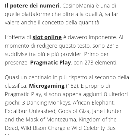
Il potere dei numeri
. CasinoMania è una di
quelle piattaforme che oltre alla qualità, sa far
valere anche il concetto della quantità.
L’offerta di
slot online
è davvero imponente. Al
momento di redigere questo testo, sono 2315,
suddivise tra più e più provider. Primo per
presenze,
Pragmatic Play
, con 273 elementi.
Quasi un centinaio in più rispetto al secondo della
classifica,
Microgaming
(182). E proprio di
Pragmatic Play, si sono appena aggiunti 8 ulteriori
giochi: 3 Dancing Monkeys, African Elephant,
Excalibur Unleashed, Gods of Giza, Jane Hunter
and the Mask of Montezuma, Kingdom of the
Dead, Wild Bison Charge e Wild Celebrity Bus