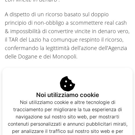
A dispetto di un ricorso basato sul doppio
principio di non-obbligo a scommettere real cash
& impossibilità di convertire vincite in denaro vero,
il TAR del Lazio ha comunque respinto il ricorso,
confermando la legittimità dell’azione dell’Agenzia
delle Dogane e dei Monopoli.
Autore
Luca Ferrari
Noi utilizziamo cookie
Slot Master
Noi utilizziamo cookie e altre tecnologie di
tracciamento per migliorare la tua esperienza di
Un’infinita passione per la scrittura in ogni sua
navigazione sul nostro sito web, per mostrarti
forma e argomento. Ha iniziato l’avventura nel
contenuti personalizzati e annunci pubblicitari mirati,
mondo del gambling più di dieci anni fa. Che si
per analizzare il traffico sul nostro sito web e per
tratti di una slot o un casinò, ogni recensione è