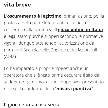
vita breve
L’oscuramento è legittimo
: prima l’azione, poi la
protesta della parte interessata e infine la
conferma della sentenza. Il
gioco online in Italia
è legalizzato purché si operi secondo le normative
vigenti, dunque ottenendo l’autorizzazione da
parte dell’
Agenzia delle Dogane e dei Monopoli
(ADM).
Lo ha imparato a proprie “spese” anche un
operatore che si è visto prima oscurare il sito dal
suddetto organismo, quindi, dopo aver presentato
ricorso, la conferma della “
misura punitiva
“.
Il gioco è una cosa seria