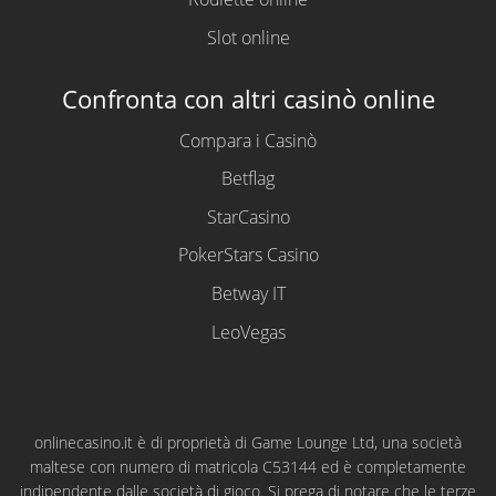
Slot online
Confronta con altri casinò online
Compara i Casinò
Betflag
StarCasino
PokerStars Casino
Betway IT
LeoVegas
onlinecasino.it è di proprietà di Game Lounge Ltd, una società
maltese con numero di matricola C53144 ed è completamente
indipendente dalle società di gioco. Si prega di notare che le terze