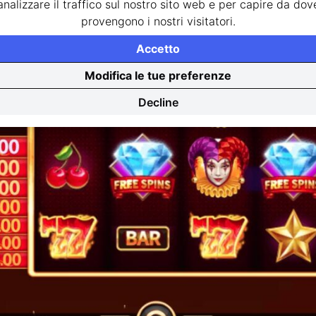
gni segreto di questo gioco, leggi la recensione di
Onli
analizzare il traffico sul nostro sito web e per capire da dov
provengono i nostri visitatori.
Accetto
Modifica le tue preferenze
Decline