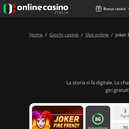
Bonus casinò
Home
Giochi casinò
Slot online
Joker 
La storia si fa digitale. Lo 
giri gratui
3
Righ
86
20
Valutazione