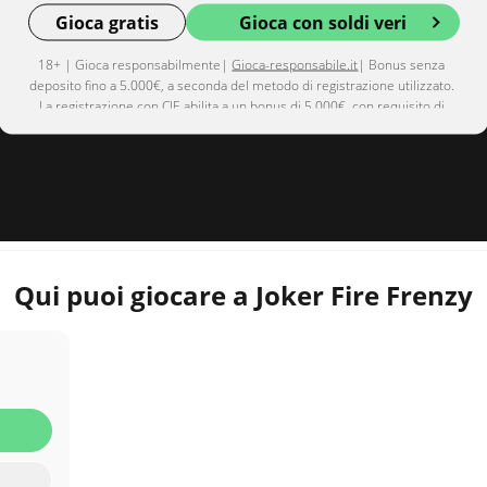
Gioca gratis
Gioca con soldi veri
18+ | Gioca responsabilmente|
Gioca-responsabile.it
| Bonus senza
deposito fino a 5.000€, a seconda del metodo di registrazione utilizzato.
La registrazione con CIE abilita a un bonus di 5.000€, con requisito di
scommessa di 40x. La registrazione con SPID abilita a un bonus di 3.000€
(40x). La registrazione classica abilita a un bonus di 1.500€ (40x). Il casinò
offre anche un bonus sul deposito del 100% fino a 5.000€, con requisito
di scommessa di 40x.|
Si applicano termini e condizioni.
Qui puoi giocare a Joker Fire Frenzy