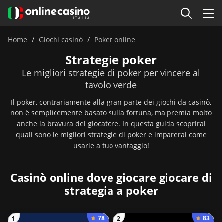
Home
Giochi casinò
Poker online
Strategie poker
Le migliori strategie di poker per vincere al
tavolo verde
Il poker, contrariamente alla gran parte dei giochi da casinò,
non è semplicemente basato sulla fortuna, ma premia molto
anche la bravura del giocatore. In questa guida scoprirai
quali sono le migliori strategie di poker e imparerai come
usarle a tuo vantaggio!
Casinò online dove giocare giocare di
strategia a poker
78
83
1
2