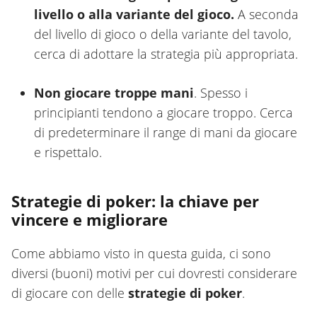
livello o alla variante del gioco.
A seconda
del livello di gioco o della variante del tavolo,
cerca di adottare la strategia più appropriata.
Non giocare troppe mani
. Spesso i
principianti tendono a giocare troppo. Cerca
di predeterminare il range di mani da giocare
e rispettalo.
Strategie di poker: la chiave per
vincere e migliorare
Come abbiamo visto in questa guida, ci sono
diversi (buoni) motivi per cui dovresti considerare
di giocare con delle
strategie di poker
.