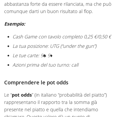
abbastanza forte da essere rilanciata, ma che può
comunque darti un buon risultato al flop.
Esempio:
Cash Game con tavolo completo 0,25 €/0,50 €
La tua posizione: UTG (“under the gun”)
Le tue carte: 9♣ 9♦
Azioni prima del tuo turno: call
Comprendere le pot odds
Le “
pot odds
” (in italiano “probabilità del piatto”)
rappresentano il rapporto tra la somma già
presente nel piatto e quella che intendiamo
chiamare. Questo valore dà un punto di