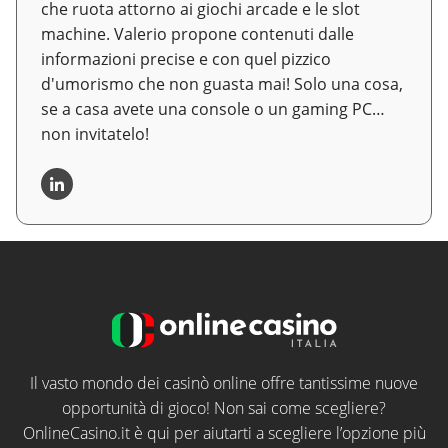
che ruota attorno ai giochi arcade e le slot
machine. Valerio propone contenuti dalle
informazioni precise e con quel pizzico
d'umorismo che non guasta mai! Solo una cosa,
se a casa avete una console o un gaming PC…
non invitatelo!
Il vasto mondo dei casinò online offre tantissime nuove
opportunità di gioco! Non sai come scegliere?
OnlineCasino.it è qui per aiutarti a scegliere l’opzione più