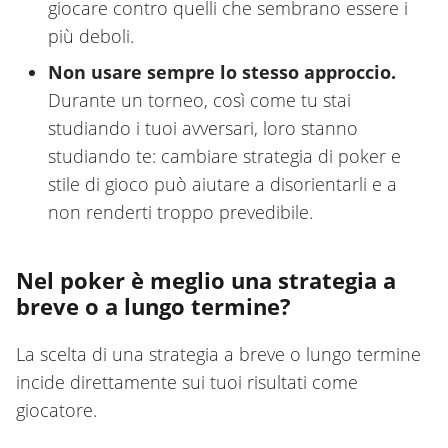
giocare contro quelli che sembrano essere i
più deboli.
Non usare sempre lo stesso approccio.
Durante un torneo, così come tu stai
studiando i tuoi avversari, loro stanno
studiando te: cambiare strategia di poker e
stile di gioco può aiutare a disorientarli e a
non renderti troppo prevedibile.
Nel poker è meglio una strategia a
breve o a lungo termine?
La scelta di una strategia a breve o lungo termine
incide direttamente sui tuoi risultati come
giocatore.