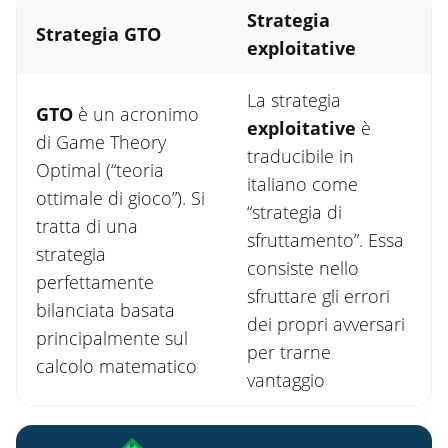
Strategia
Strategia GTO
exploitative
La strategia
GTO
è un acronimo
exploitative
è
di Game Theory
traducibile in
Optimal (“teoria
italiano come
ottimale di gioco”). Si
“strategia di
tratta di una
sfruttamento”. Essa
strategia
consiste nello
perfettamente
sfruttare gli errori
bilanciata basata
dei propri avversari
principalmente sul
per trarne
calcolo matematico
vantaggio