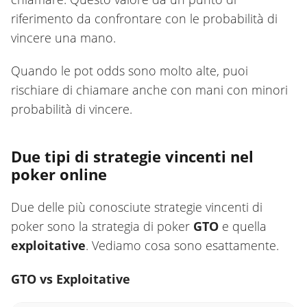
riferimento da confrontare con le probabilità di
vincere una mano.
Quando le pot odds sono molto alte, puoi
rischiare di chiamare anche con mani con minori
probabilità di vincere.
Due tipi di strategie vincenti nel
poker online
Due delle più conosciute strategie vincenti di
poker sono la strategia di poker
GTO
e quella
exploitative
. Vediamo cosa sono esattamente.
GTO vs Exploitative